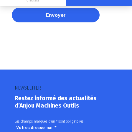
choisis
Axeptio consent
Plateforme de Gestion du Consentement : Personnalisez vos O
Notre plateforme vous permet d'adapter et de gérer vos paramètr
NEWSLETTER
Restez informé des actualités
d’Anjou Machines Outils
Les champs marqués d’un
*
sont obligatoires
Votre adresse mail
*