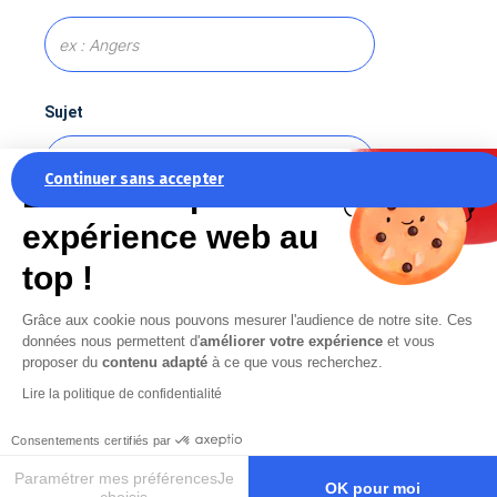
Sujet
Continuer sans accepter
La recette pour une
expérience web au
Message
*
top !
Grâce aux cookie nous pouvons mesurer l'audience de notre site. Ces
données nous permettent d'
améliorer votre expérience
et vous
proposer du
contenu adapté
à ce que vous recherchez.
Lire la politique de confidentialité
En cochant cette case, j’accepte la
Politique de confidentialité
de ce site
Consentements certifiés par
Paramétrer mes préférencesJe
OK pour moi