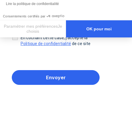
Lire la politique de confidentialité
Consentements certifiés par
Paramétrer mes préférencesJe
OK pour moi
choisis
En cochant cette case, j’accepte la
Axeptio consent
Plateforme de Gestion du Consentement : Personnalisez vos O
Politique de confidentialité
de ce site
Notre plateforme vous permet d'adapter et de gérer vos paramètr