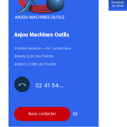
Demande
de devis
Anjou Machines Outils
3 Allée Newton – PA La Perrière
BRAIN SUR L’AUTHION
49800 LOIRE-AUTHION
02 41 54…
Nous contacter