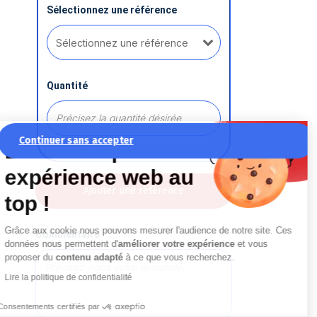
Sélectionnez une référence
Quantité
Continuer sans accepter
La recette pour une
expérience web au
Ajouter une référence
top !
Grâce aux cookie nous pouvons mesurer l'audience de notre site. Ces
Commentaire
données nous permettent d'
améliorer votre expérience
et vous
proposer du
contenu adapté
à ce que vous recherchez.
Lire la politique de confidentialité
Consentements certifiés par