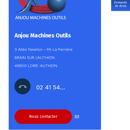
Demande
de devis
Anjou Machines Outils
3 Allée Newton – PA La Perrière
BRAIN SUR L’AUTHION
49800 LOIRE-AUTHION
02 41 54…
Nous contacter