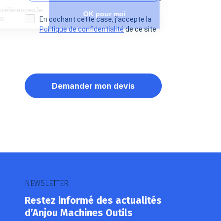
Paramétrer mes préférencesJe
OK pour moi
choisis
En cochant cette case, j’accepte la
Politique de confidentialité
de ce site
Axeptio consent
Plateforme de Gestion du Consentement : Personnalisez vos O
Notre plateforme vous permet d'adapter et de gérer vos paramètr
NEWSLETTER
Restez informé des actualités
d’Anjou Machines Outils