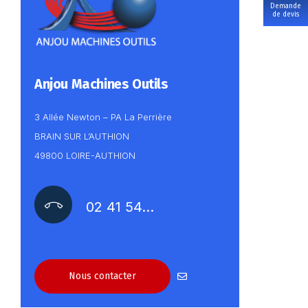
Demande
de devis
Anjou Machines Outils
3 Allée Newton – PA La Perrière
BRAIN SUR L’AUTHION
49800 LOIRE-AUTHION
02 41 54…
Nous contacter