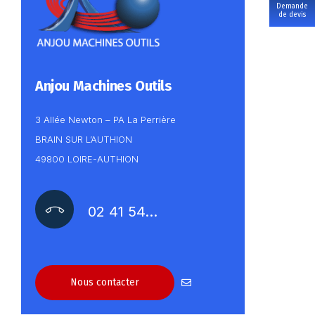
Demande
de devis
Anjou Machines Outils
3 Allée Newton – PA La Perrière
BRAIN SUR L’AUTHION
49800 LOIRE-AUTHION
02 41 54…
Nous contacter