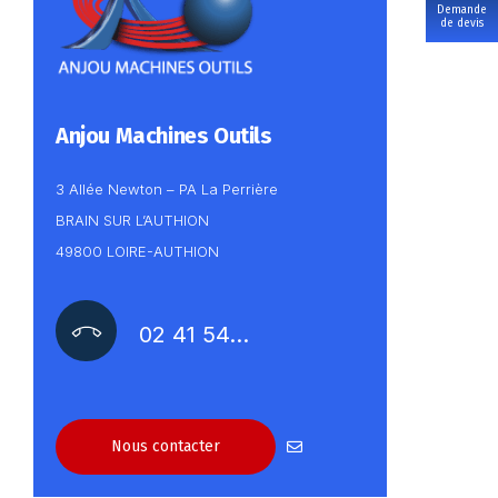
Demande
de devis
Anjou Machines Outils
3 Allée Newton – PA La Perrière
BRAIN SUR L’AUTHION
49800 LOIRE-AUTHION
02 41 54…
Nous contacter