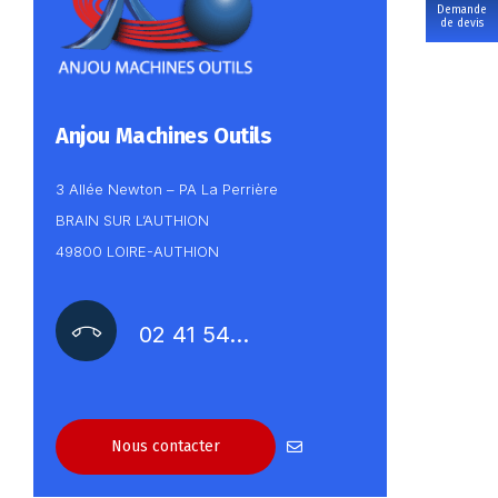
Demande
de devis
Anjou Machines Outils
3 Allée Newton – PA La Perrière
BRAIN SUR L’AUTHION
49800 LOIRE-AUTHION
02 41 54…
Nous contacter