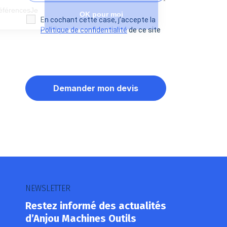
Paramétrer mes préférencesJe
OK pour moi
choisis
En cochant cette case, j’accepte la
Politique de confidentialité
de ce site
Axeptio consent
Plateforme de Gestion du Consentement : Personnalisez vos O
Notre plateforme vous permet d'adapter et de gérer vos paramètr
NEWSLETTER
Restez informé des actualités
d’Anjou Machines Outils