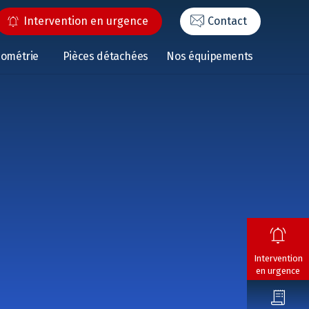
Intervention en urgence
Contact
éométrie
Pièces détachées
Nos équipements
Intervention
en urgence