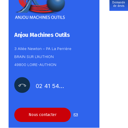
Demande
de devis
Anjou Machines Outils
3 Allée Newton – PA La Perrière
BRAIN SUR L’AUTHION
49800 LOIRE-AUTHION
02 41 54…
Nous contacter