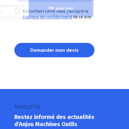
Paramétrer mes préférencesJe
OK pour moi
choisis
En cochant cette case, j’accepte la
Politique de confidentialité
de ce site
Axeptio consent
Plateforme de Gestion du Consentement : Personnalisez vos O
Notre plateforme vous permet d'adapter et de gérer vos paramètr
NEWSLETTER
Restez informé des actualités
d’Anjou Machines Outils