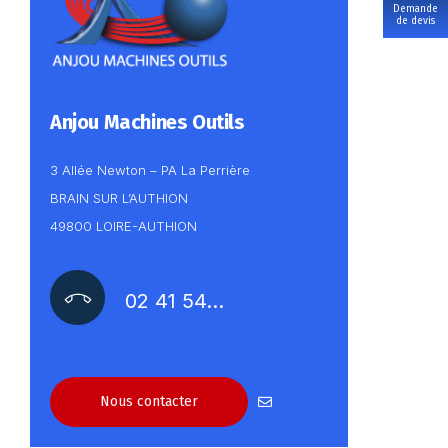
Demande
de devis
Anjou Machines Outils
3 Allée Newton – PA La Perrière
BRAIN SUR L’AUTHION
49800 LOIRE-AUTHION
02 41 54…
Nous contacter