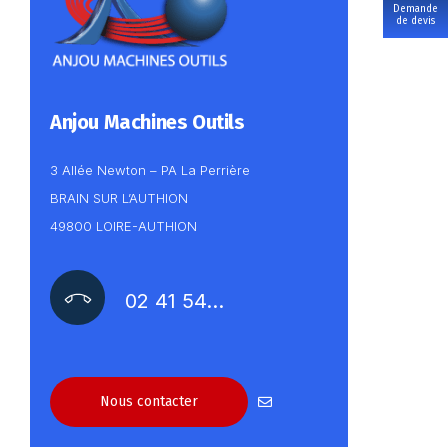
Demande
de devis
Anjou Machines Outils
3 Allée Newton – PA La Perrière
BRAIN SUR L’AUTHION
49800 LOIRE-AUTHION
02 41 54…
Nous contacter