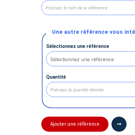
Une autre référence vous inté
Sélectionnez une référence
Quantité
Axeptio consent
Plateforme de Gestion du Consentement : Personnalisez vos
Ajouter une référence
Notre plateforme vous permet d'adapter et de gérer vos paramè