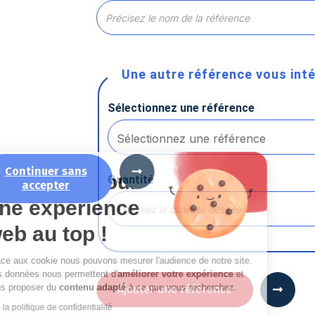
Une autre référence vous inté
Sélectionnez une référence
Continuer sans
La recette pour
Quantité
accepter
une expérience
web au top !
Grâce aux cookie nous pouvons mesurer l'audience de notre site.
Ces données nous permettent d'
améliorer votre expérience
et
vous proposer du
contenu adapté
à ce que vous recherchez.
Ajouter une référence
Lire la politique de confidentialité