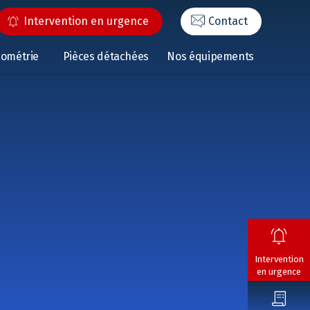
Intervention en urgence
Contact
éométrie
Pièces détachées
Nos équipements
Intervention
en urgence