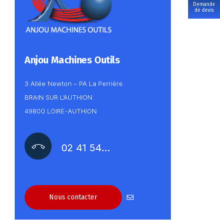
Demande
de devis
Anjou Machines Outils
3 Allée Newton – PA La Perrière
BRAIN SUR L’AUTHION
49800 LOIRE-AUTHION
02 41 54…
Nous contacter