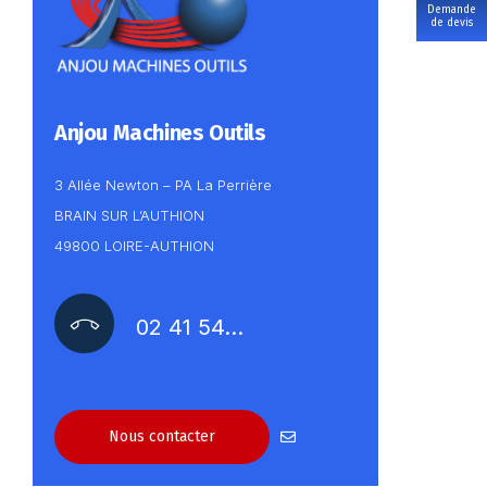
Demande
de devis
Anjou Machines Outils
3 Allée Newton – PA La Perrière
BRAIN SUR L’AUTHION
49800 LOIRE-AUTHION
02 41 54…
Nous contacter