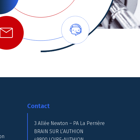
Contact
3 Allée Newton – PA La Perrière
BRAIN SUR L’AUTHION
on
49800 LOIRE-AUTHION