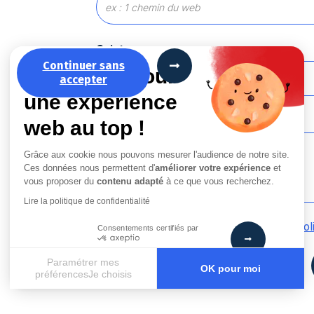
Sujet
Continuer sans
La recette pour
accepter
une expérience
Message
*
web au top !
Grâce aux cookie nous pouvons mesurer l'audience de notre site.
Ces données nous permettent d'
améliorer votre expérience
et
vous proposer du
contenu adapté
à ce que vous recherchez.
Lire la politique de confidentialité
En cochant cette case, j’accepte la
Pol
Consentements certifiés par
Paramétrer mes
OK pour moi
préférencesJe choisis
Axeptio consent
Plateforme de Gestion du Consentement : Personnalisez vos