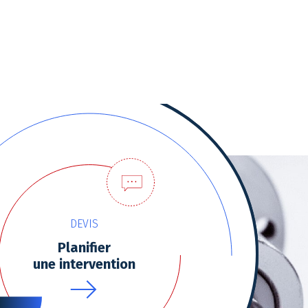
tres de confidentialité, en garantissant la conformité avec les
DEVIS
Planifier
une intervention