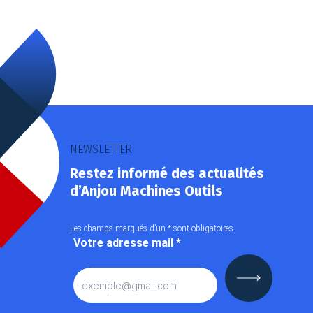
NEWSLETTER
Restez informé des actualités
d’Anjou Machines Outils
Les champs marqués d’un
*
sont obligatoires
Votre adresse mail
*