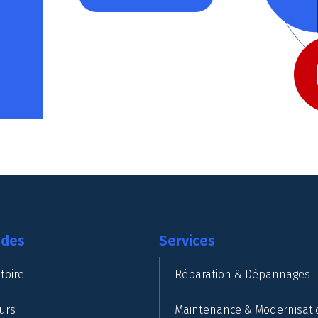
ides
Services
toire
Réparation & Dépannages
urs
Maintenance & Modernisati