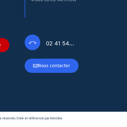
02 41 54…
e
Nous contacter
 réservés Créé et référencé par Kelcible