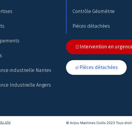
rtises
Contrôle Géométrie
nts
Pièces détachées
ipements
Intervention en urgenc
s
Pièces détachées
nce industrielle Nantes
nce Industrielle Angers
du site
© Anjou Machines Outils 2023 Tous droits