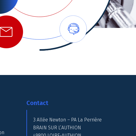
Contact
3 Allée Newton – PA La Perrière
BRAIN SUR L’AUTHION
on
49800 LOIRE-AUTHION