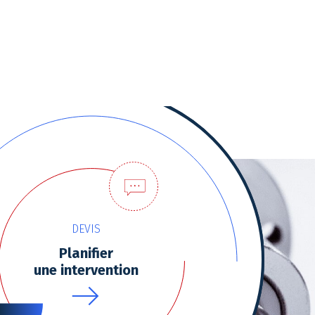
tres de confidentialité, en garantissant la conformité avec les
DEVIS
Planifier
une intervention