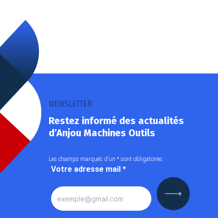
NEWSLETTER
Restez informé des actualités
d’Anjou Machines Outils
Les champs marqués d’un
*
sont obligatoires
Votre adresse mail
*