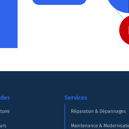
ides
Services
toire
Réparation & Dépannages
urs
Maintenance & Modernisati