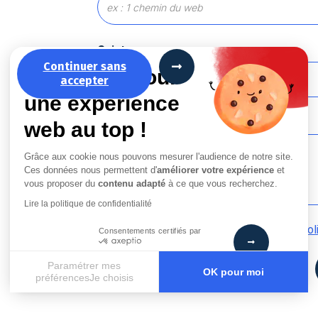
Sujet
Continuer sans
La recette pour
accepter
une expérience
Message
*
web au top !
Grâce aux cookie nous pouvons mesurer l'audience de notre site.
Ces données nous permettent d'
améliorer votre expérience
et
vous proposer du
contenu adapté
à ce que vous recherchez.
Lire la politique de confidentialité
En cochant cette case, j’accepte la
Pol
Consentements certifiés par
Paramétrer mes
OK pour moi
préférencesJe choisis
Axeptio consent
Plateforme de Gestion du Consentement : Personnalisez vos