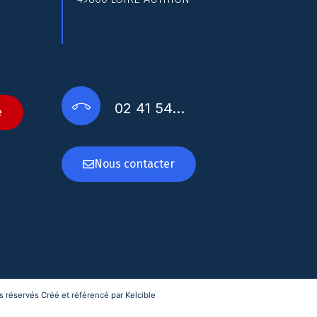
02 41 54…
e
Nous contacter
 réservés Créé et référencé par Kelcible