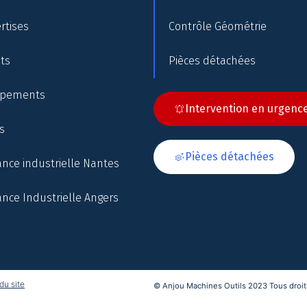
rtises
Contrôle Géométrie
nts
Pièces détachées
ipements
Intervention en urgenc
s
Pièces détachées
nce industrielle Nantes
nce Industrielle Angers
du site
© Anjou Machines Outils 2023 Tous droits