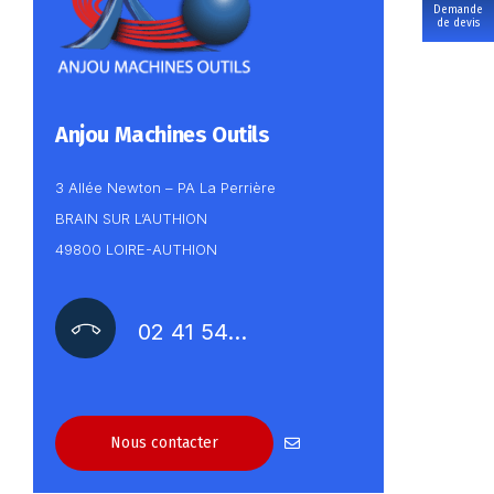
Demande
de devis
Anjou Machines Outils
3 Allée Newton – PA La Perrière
BRAIN SUR L’AUTHION
49800 LOIRE-AUTHION
02 41 54…
Nous contacter