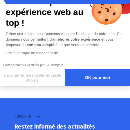
La recette pour une
expérience web au
En cochant cette case, j’accepte la
top !
Politique de confidentialité
de ce site
Grâce aux cookie nous pouvons mesurer l'audience de notre site. Ces
données nous permettent d'
améliorer votre expérience
et vous
proposer du
contenu adapté
à ce que vous recherchez.
Lire la politique de confidentialité
Consentements certifiés par
Paramétrer mes préférencesJe
OK pour moi
choisis
Axeptio consent
Plateforme de Gestion du Consentement : Personnalisez vos O
Notre plateforme vous permet d'adapter et de gérer vos paramètr
NEWSLETTER
Restez informé des actualités