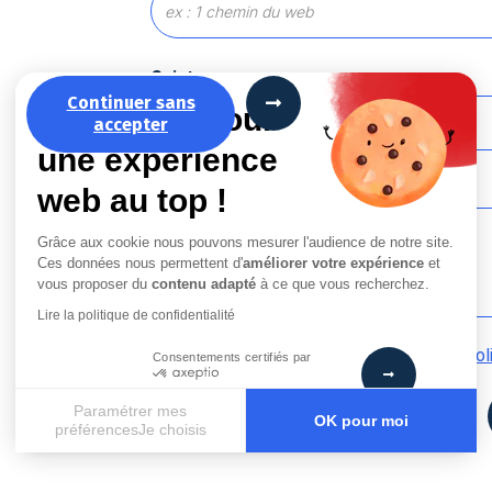
Sujet
Continuer sans
La recette pour
accepter
une expérience
Message
*
web au top !
Grâce aux cookie nous pouvons mesurer l'audience de notre site.
Ces données nous permettent d'
améliorer votre expérience
et
vous proposer du
contenu adapté
à ce que vous recherchez.
Lire la politique de confidentialité
En cochant cette case, j’accepte la
Pol
Consentements certifiés par
Paramétrer mes
OK pour moi
préférencesJe choisis
Axeptio consent
Plateforme de Gestion du Consentement : Personnalisez vos