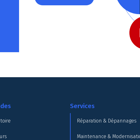
ides
Services
toire
Réparation & Dépannages
urs
Maintenance & Modernisati