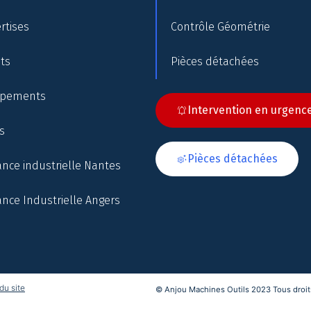
rtises
Contrôle Géométrie
nts
Pièces détachées
ipements
Intervention en urgenc
s
Pièces détachées
nce industrielle Nantes
nce Industrielle Angers
du site
© Anjou Machines Outils 2023 Tous droits