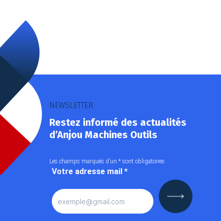
NEWSLETTER
Restez informé des actualités
d’Anjou Machines Outils
Les champs marqués d’un
*
sont obligatoires
Votre adresse mail
*