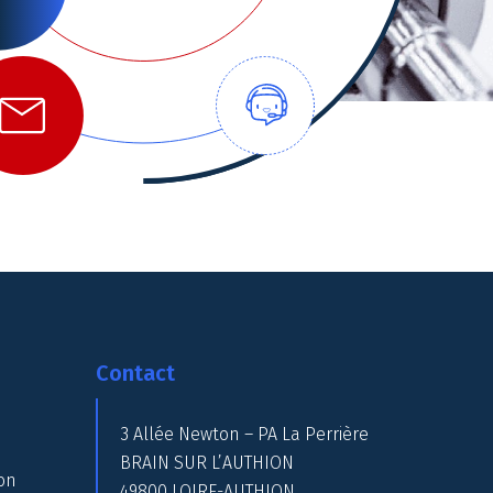
Contact
3 Allée Newton – PA La Perrière
BRAIN SUR L’AUTHION
on
49800 LOIRE-AUTHION