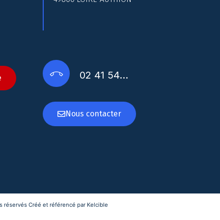
02 41 54…
e
Nous contacter
 réservés Créé et référencé par Kelcible