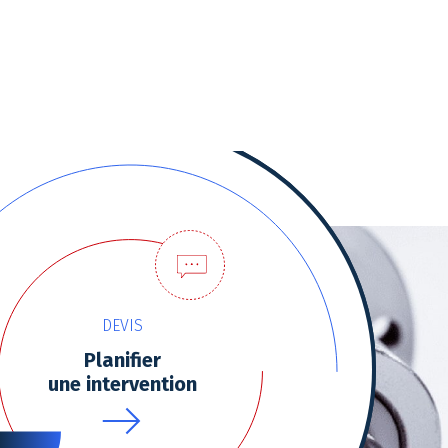
tres de confidentialité, en garantissant la conformité avec les
DEVIS
Planifier
une intervention