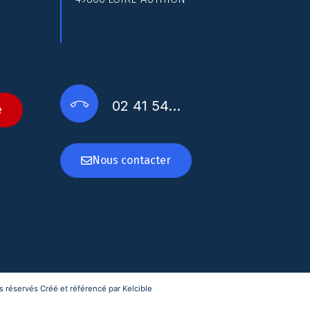
02 41 54…
e
Nous contacter
 réservés Créé et référencé par Kelcible