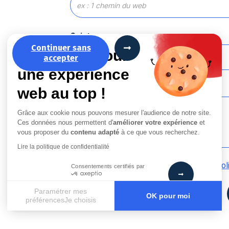
Sujet
Continuer sans
La recette pour
accepter
une expérience
Message
*
web au top !
Grâce aux cookie nous pouvons mesurer l'audience de notre site.
Ces données nous permettent d'
améliorer votre expérience
et
vous proposer du
contenu adapté
à ce que vous recherchez.
Lire la politique de confidentialité
En cochant cette case, j’accepte la
Pol
Consentements certifiés par
Paramétrer mes
OK pour moi
préférencesJe choisis
Axeptio consent
Plateforme de Gestion du Consentement : Personnalisez vos