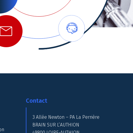
Contact
3 Allée Newton – PA La Perrière
BRAIN SUR L’AUTHION
on
49800 LOIRE-AUTHION