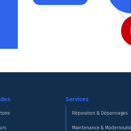
ides
Services
toire
Réparation & Dépannages
urs
Maintenance & Modernisati