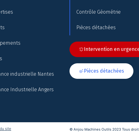
rtises
Contrôle Géométrie
nts
Pièces détachées
ipements
Intervention en urgenc
s
Pièces détachées
nce industrielle Nantes
nce Industrielle Angers
du site
© Anjou Machines Outils 2023 Tous droits