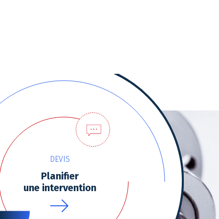
tres de confidentialité, en garantissant la conformité avec les
DEVIS
Planifier
une intervention