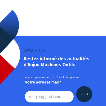
NEWSLETTER
Restez informé des actualités
d’Anjou Machines Outils
Les champs marqués d’un
*
sont obligatoires
Votre adresse mail
*