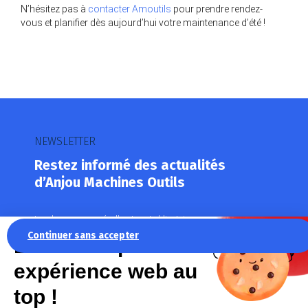
N’hésitez pas à
contacter Amoutils
pour prendre rendez-
vous et planifier dès aujourd’hui votre maintenance d’été !
NEWSLETTER
Restez informé des actualités
d’Anjou Machines Outils
Les champs marqués d’un
*
sont obligatoires
Votre adresse mail
*
Continuer sans accepter
La recette pour une
expérience web au
top !