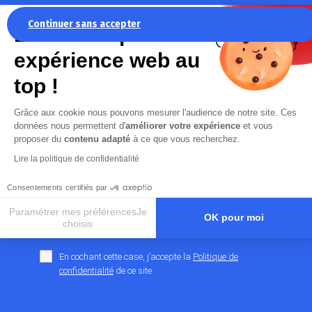
Restez informé des actualités
Continuer sans accepter
La recette pour une
d’Anjou Machines Outils
expérience web au
Les champs marqués d’un
*
sont obligatoires
top !
Votre adresse mail
*
Grâce aux cookie nous pouvons mesurer l'audience de notre site. Ces
données nous permettent d'
améliorer votre expérience
et vous
proposer du
contenu adapté
à ce que vous recherchez.
Lire la politique de confidentialité
Consentements certifiés par
Paramétrer mes préférencesJe
OK pour moi
choisis
Axeptio consent
Plateforme de Gestion du Consentement : Personnalisez vos O
En cochant cette case, j’accepte la
Politique de
Notre plateforme vous permet d'adapter et de gérer vos paramètr
confidentialité
de ce site