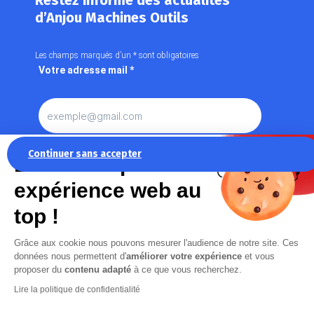
Restez informé des actualités
d’Anjou Machines Outils
Les champs marqués d’un
*
sont obligatoires
Votre adresse mail
*
Continuer sans accepter
La recette pour une
expérience web au
top !
En cochant cette case, j’accepte la
Politique de
Grâce aux cookie nous pouvons mesurer l'audience de notre site. Ces
confidentialité
de ce site
données nous permettent d'
améliorer votre expérience
et vous
proposer du
contenu adapté
à ce que vous recherchez.
Lire la politique de confidentialité