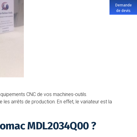
Demande
de devis
 équipements CNC de vos machines-outils.
es arrêts de production. En effet, le variateur est la
rvomac MDL2034Q00 ?