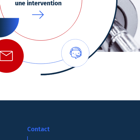
une intervention
 Options
tres de confidentialité, en garantissant la conformité avec les
Contact