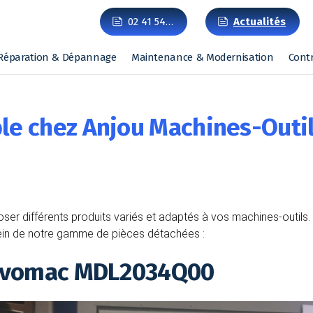
02 41 54…
Actualités
Réparation & Dépannage
Maintenance & Modernisation
Cont
le chez Anjou Machines-Outi
poser différents produits variés et adaptés à vos machines-outi
ein de notre gamme de pièces détachées :
Servomac MDL2034Q00