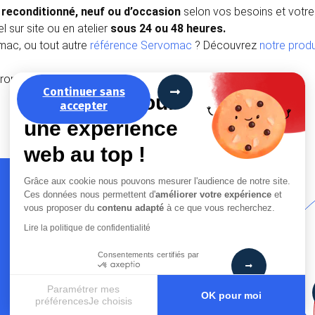
reconditionné, neuf ou d’occasion
selon vos besoins et votre
 sur site ou en atelier
sous 24 ou 48 heures.
mac, ou tout autre
référence Servomac
? Découvrez
notre produ
poserons un devis détaillé et personnalisé.
Continuer sans
La recette pour
accepter
une expérience
web au top !
Grâce aux cookie nous pouvons mesurer l'audience de notre site.
Ces données nous permettent d'
améliorer votre expérience
et
vous proposer du
contenu adapté
à ce que vous recherchez.
Lire la politique de confidentialité
AM Outils
Consentements certifiés par
peut vous aider
Paramétrer mes
OK pour moi
préférencesJe choisis