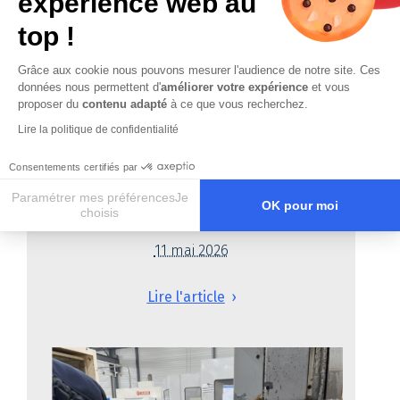
expérience web au
top !
Grâce aux cookie nous pouvons mesurer l'audience de notre site. Ces
données nous permettent d'
améliorer votre expérience
et vous
proposer du
contenu adapté
à ce que vous recherchez.
Lire la politique de confidentialité
Consentements certifiés par
Test Ballbar : tout comprendre sur le
Paramétrer mes préférencesJe
OK pour moi
choisis
fonctionnement
Axeptio consent
Plateforme de Gestion du Consentement : Personnalisez vos O
11 mai 2026
Notre plateforme vous permet d'adapter et de gérer vos paramètr
Lire l'article