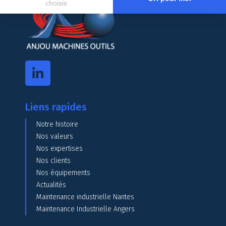
choisis
Axeptio consent
Plateforme de Gestion du Consentement : Personnalisez vos O
Notre plateforme vous permet d'adapter et de gérer vos paramètr
Liens rapides
Notre histoire
Nos valeurs
Nos expertises
Nos clients
Nos équipements
Actualités
Maintenance industrielle Nantes
Maintenance Industrielle Angers