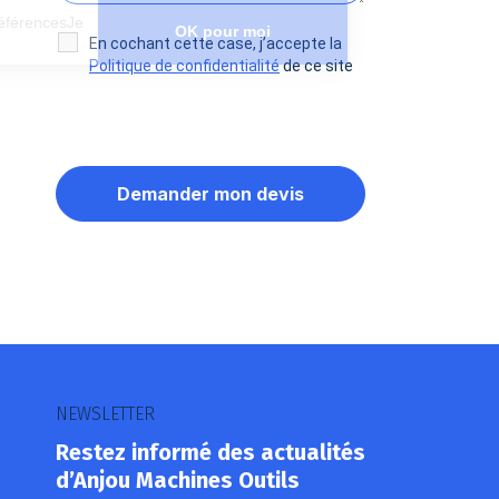
Paramétrer mes préférencesJe
OK pour moi
choisis
En cochant cette case, j’accepte la
Politique de confidentialité
de ce site
Axeptio consent
Plateforme de Gestion du Consentement : Personnalisez vos O
Notre plateforme vous permet d'adapter et de gérer vos paramètr
NEWSLETTER
Restez informé des actualités
d’Anjou Machines Outils