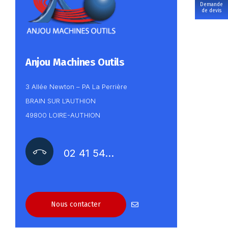
Demande
de devis
Anjou Machines Outils
3 Allée Newton – PA La Perrière
BRAIN SUR L’AUTHION
49800 LOIRE-AUTHION
02 41 54…
Nous contacter