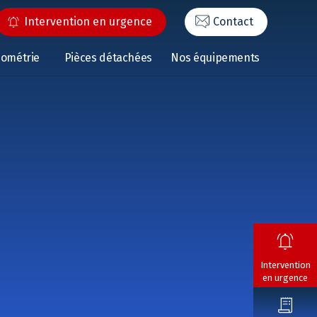
Intervention en urgence
Contact
éométrie
Pièces détachées
Nos équipements
Intervention
en urgence