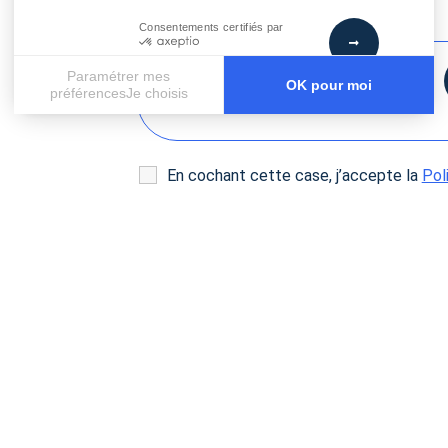
Commentaire
Consentements certifiés par
Paramétrer mes
OK pour moi
préférencesJe choisis
Axeptio consent
Plateforme de Gestion du Consentement : Personnalisez vos
Notre plateforme vous permet d'adapter et de gérer vos paramè
En cochant cette case, j’accepte la
Pol