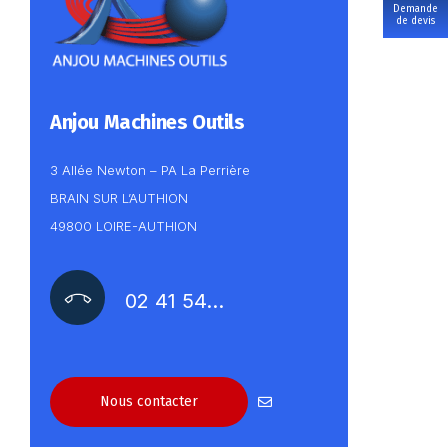
Demande
de devis
Anjou Machines Outils
3 Allée Newton – PA La Perrière
BRAIN SUR L’AUTHION
49800 LOIRE-AUTHION
02 41 54…
Nous contacter