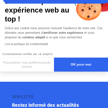
La recette pour une
expérience web au
En cochant cette case, j’accepte la
top !
Politique de confidentialité
de ce site
Grâce aux cookie nous pouvons mesurer l'audience de notre site. Ces
données nous permettent d'
améliorer votre expérience
et vous
proposer du
contenu adapté
à ce que vous recherchez.
Lire la politique de confidentialité
Consentements certifiés par
Paramétrer mes préférencesJe
OK pour moi
choisis
Axeptio consent
Plateforme de Gestion du Consentement : Personnalisez vos O
Notre plateforme vous permet d'adapter et de gérer vos paramètr
NEWSLETTER
Restez informé des actualités