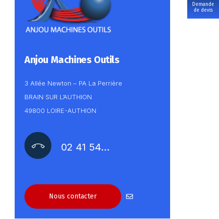
Demande
de devis
Anjou Machines Outils
3 Allée Newton – PA La Perrière
BRAIN SUR L’AUTHION
49800 LOIRE-AUTHION
02 41 54…
Nous contacter